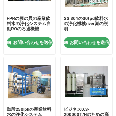
工場旅行
FPRの膜の貝の産業飲
SS 304の30tpd飲料水
料水の浄化システム自
の浄化機械river湖の説
動ROのろ過機械
明
品質管理
お問い合わせを送信
お問い合わせを送信
私達に連絡しなさい
ニュース
場合
産業浄水装置
単段250lphの産業飲料
ビジネス0.3-
逆浸透の浄水装置
水の浄化システム
200000T/Hのための高