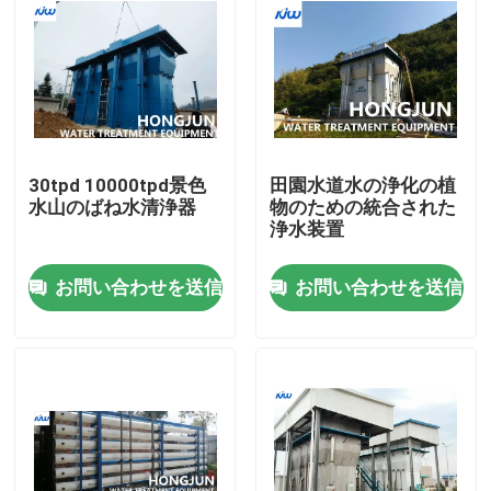
30tpd 10000tpd景色
田園水道水の浄化の植
水山のばね水清浄器
物のための統合された
浄水装置
お問い合わせを送信
お問い合わせを送信
家
プロダクト
私達について