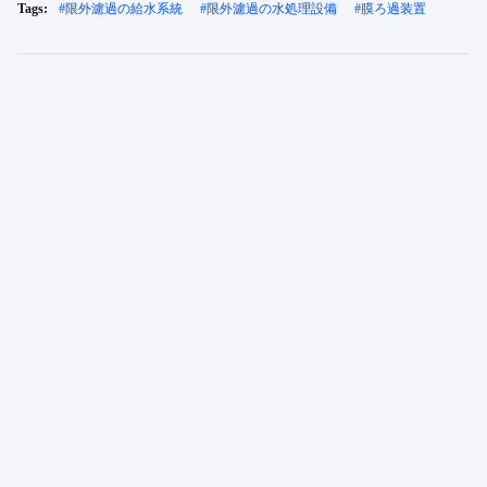
Tags:
#
限外濾過の給水系統
#
限外濾過の水処理設備
#
膜ろ過装置