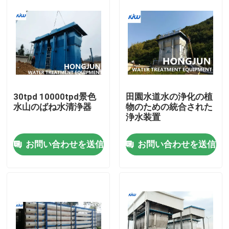
30tpd 10000tpd景色
田園水道水の浄化の植
水山のばね水清浄器
物のための統合された
浄水装置
お問い合わせを送信
お問い合わせを送信
家
プロダクト
私達について