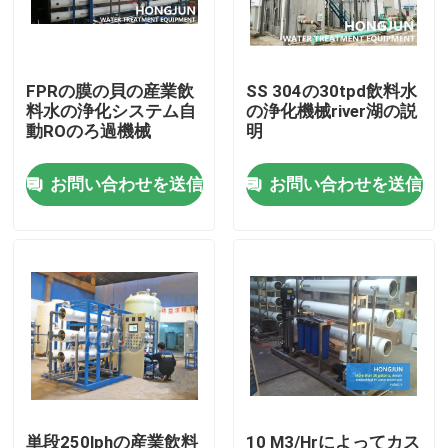
工場旅行
FPRの膜の貝の産業飲
SS 304の30tpd飲料水
料水の浄化システム自
の浄化機械river湖の説
品質管理
動ROのろ過機械
明
お問い合わせを送信
お問い合わせを送信
私達に連絡しなさい
ニュース
場合
産業浄水装置
逆浸透の浄水装置
単段250lphの産業飲料
10 M3/Hrによってカス