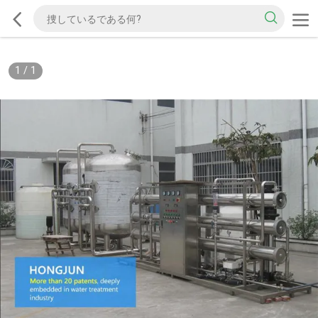
1
/
1