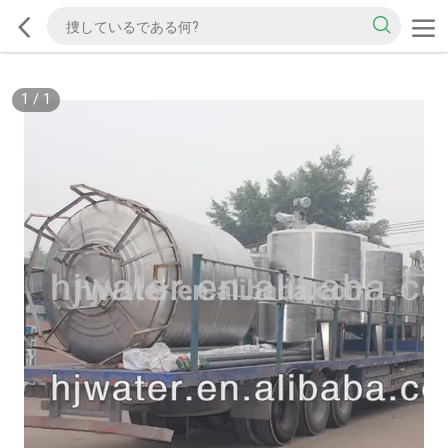
1
/
1