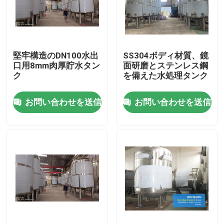
工場旅行
堅牢構造のDN100水出
SS304ボディ材質、鏡
品質管理
口用8mm肉厚貯水タン
面研磨とステンレス鋼
ク
を備えた水処理タンク
私達に連絡しなさい
お問い合わせを送信
お問い合わせを送信
ニュース
場合
産業浄水装置
逆浸透の浄水装置