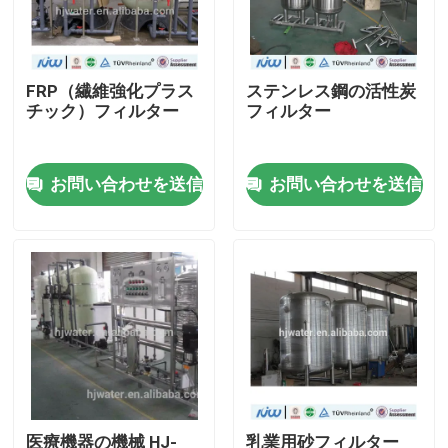
工場旅行
FRP（繊維強化プラス
ステンレス鋼の活性炭
チック）フィルター
フィルター
品質管理
お問い合わせを送信
お問い合わせを送信
私達に連絡しなさい
ニュース
場合
産業浄水装置
逆浸透の浄水装置
医療機器の機械 HJ-
乳業用砂フィルター