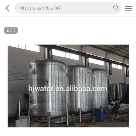
2
/
3