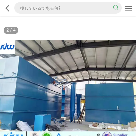
2
/
4