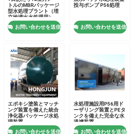
トルのMBRパッケージ
投与ポンプ P56処理
型水処理プラント（埋
立地浸出水処理用）
お問い合わせを送信
お問い合わせを送信
家
エポキシ塗装とマッチ
水処理施設用P56用ド
ング装置を備えた統合
ーザリング装置とPEタ
プロダクト
浄化器パッケージ水処
ンクを備えた完全な水
理装置
過濾装置
お問い合わせを送信
お問い合わせを送信
私達について