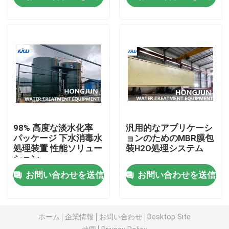
工場旅行
品質管理
私達に連絡しなさい
ニュース
98% 高度な淡水化率
汎用的なアプリケーシ
パッケージ 下水消毒水
ョンのためのMBR膜包
処理装置 性能ソリュー
装H2O処理システム
ション
場合
お問い合わせを送信
お問い合わせを送信
産業浄水装置
ホーム
企業情報
お問い合わせ
Desktop Site
逆浸透の浄水装置