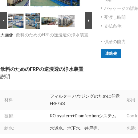
パッケージの詳細
受渡し時間:
支払条件:
大画像 :
飲料のためのFRPの逆浸透の浄水装置
供給の能力:
連絡先
飲料のためのFRPの逆浸透の浄水装置
説明
フィルター ハウジングのために任意
材料:
応用:
FRP/SS
技術:
RO system+Disinfectionシステム
Cont
給水:
水道水、地下水、井戸等。
包装: