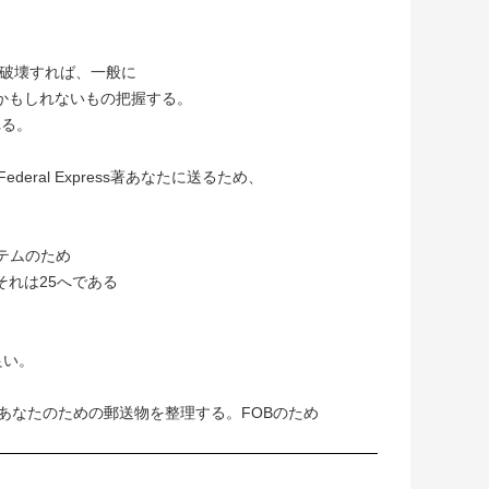
が破壊すれば、一般に
かもしれないもの把握する。
れる。
eral Express著あなたに送るため、
テムのため
れは25へである
良い。
はあなたのための郵送物を整理する。FOBのため