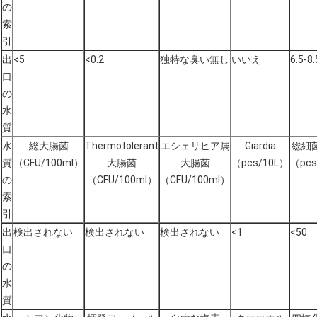
の
索
引
出
<5
<0.2
独特な臭い無し
いいえ
6.5-8.
口
の
水
質
水
総大腸菌
Thermotolerant
エシェリヒア属
Giardia
総細
質
（CFU/100ml）
大腸菌
大腸菌
（pcs/10L）
（pcs
の
（CFU/100ml）
（CFU/100ml）
索
引
出
検出されない
検出されない
検出されない
<1
<50
口
の
水
質