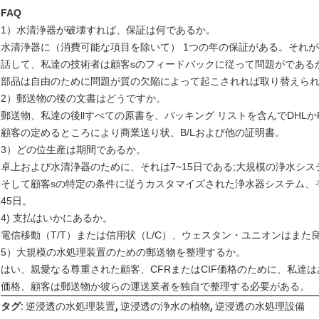
FAQ
1）水清浄器が破壊すれば、保証は何であるか。
水清浄器に（消費可能な項目を除いて） 1つの年の保証がある。それ
話して、私達の技術者は顧客sのフィードバックに従って問題がである
部品は自由のために問題が質の欠陥によって起こされれば取り替えら
2）郵送物の後の文書はどうですか。
郵送物、私達の後llすべての原書を、パッキング リストを含んでDHLかFed
顧客の定めるところにより商業送り状、B/Lおよび他の証明書。
3）どの位生産は期間であるか。
卓上および水清浄器のために、それは7~15日である;大規模の浄水シス
そして顧客sの特定の条件に従うカスタマイズされた浄水器システム、そ
45日。
4) 支払はいかにあるか。
電信移動（T/T）または信用状（L/C）、ウェスタン・ユニオンはまた
5）大規模の水処理装置のための郵送物を整理するか。
はい、親愛なる尊重された顧客、CFRまたはCIF価格のために、私達
価格、顧客は郵送物か彼らの運送業者を独自で整理する必要がある。
,
,
タグ:
逆浸透の水処理装置
逆浸透の浄水の植物
逆浸透の水処理設備