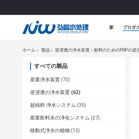
家
プロダ
ホーム
製品
逆浸透の浄水装置
飲料のためのFRPの逆
すべての製品
産業浄水装置
(73)
逆浸透の浄水装置
(62)
超純粋 浄水システム
(35)
産業飲料水の浄化システム
(27)
移動式浄水の植物
(13)