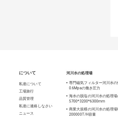
について
河川水の処理場
専門磁気フィルター河川水の
私達について
0.6Mpaの働き圧力
工場旅行
海水の脱塩の河川水の処理場
品質管理
5700*3200*6300mm
私達に連絡しなさい
商業大規模の河川水の処理場0.
ニュース
200000T/H容量