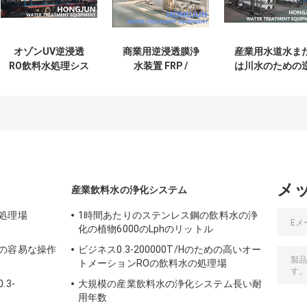
オゾンUV逆浸透
商業用逆浸透膜浄
産業用水道水ま
RO飲料水処理シス
水装置 FRP /
は川水のための
テム CNPまたはポ
SS304 フィルター
オスモス水浄化
ンプ
材質
置
メ
産業飲料水の浄化システム
処理場
1時間あたりのステンレス鋼の飲料水の浄
化の植物6000のLphのリットル
の容易な操作
ビジネス0.3-200000T/Hのための高いオー
トメーションROの飲料水の処理場
3-
大規模の産業飲料水の浄化システム長い耐
用年数