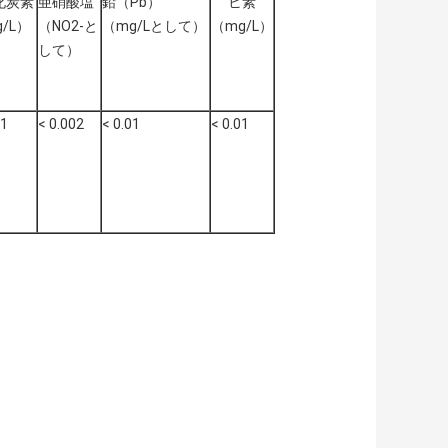
化炭素
亜硝酸塩
鉛（Pb）
ヒ素
/L）
（NO2-と
（mg/Lとして）
（mg/L）
して）
01
< 0.002
< 0.01
< 0.01