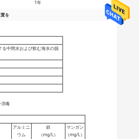
1年
装置を
する中間水および飲む海水の脱
ン消毒
アルミニ
鉄
マンガン
ウム
（mg/L）
（mg/L）