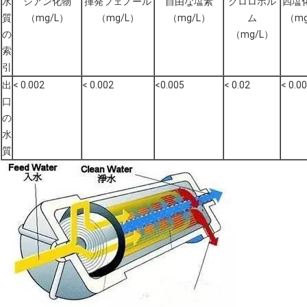
水
シアン化物
揮発フェノール
自由な塩素
クロロホル
四塩
質
（mg/L）
（mg/L）
（mg/L）
ム
（mg
の
（mg/L）
索
引
出
< 0.002
< 0.002
<0.005
< 0.02
< 0.0
口
の
水
質