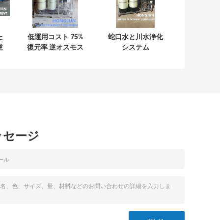
た
低運用コスト 75%
蛇口水と川水浄化
逆
復元率 逆オスモス
システム
装
水浄化システム
ッセージ