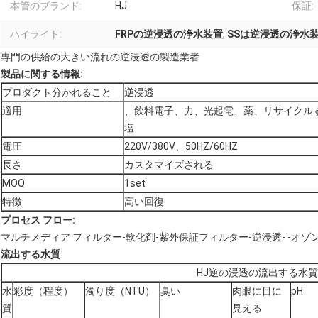
本管のブランド:
HJ
保証:
ハイライト:
FRPの逆浸透の浄水装置
,
SSは逆浸透の浄水
専門の供給の大きい流れの逆浸透の製造業者
製品に関する情報:
プロダクト分かれること
逆浸透
適用
、飲料電子、力、光起電、薬、リサイクル
塩
電圧
220V/380V、50HZ/60HZ
長さ
カスタマイズされる
MOQ
1set
特徴
高い回復
プロセス フロー:
マルチメディア フィルター-軟化剤-紫外保証フィルター-逆浸透- -オゾ
流出する水質
HJ逆の浸透の流出する水質
水
彩度（程度）
濁り度（NTU）
臭い
肉眼に目に
pH
質
見える