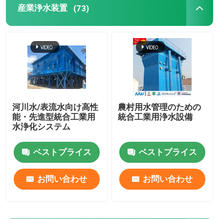
産業浄水装置
(73)
超純粋 浄水システム
産業飲料水の浄化システム
移動式浄水の植物
河川水/表流水向け高性
農村用水管理のための
能・先進型統合工業用
統合工業用浄水設備
河川水の処理場
水浄化システム
パッケージ水処理プラント
ベストプライス
ベストプライス
お問い合わせ
お問い合わせ
マルチメディア フィルター水処理
EDIの水生植物