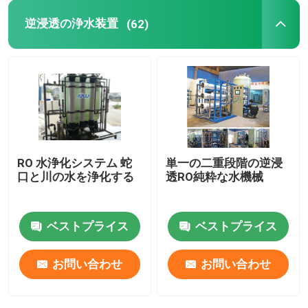
逆浸透の浄水装置
(62)
イオン交換装置
限外濾過の膜システム
水処理タンク
RO 水浄化システム 蛇
単一の二重段階の逆浸
水処理の付属品
口と川の水を浄化する
透RO純粋な水機械
ベストプライス
ベストプライス
お問い合わせ
お問い合わせ