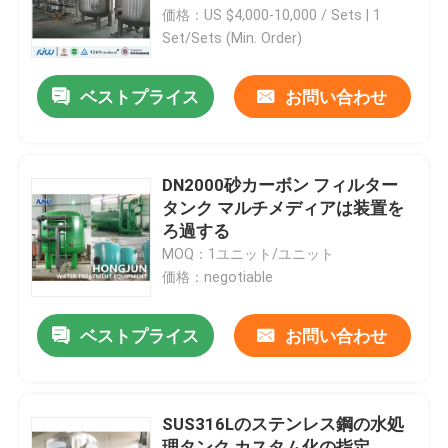
価格：US $4,000-10,000 / Sets | 1
Set/Sets (Min. Order)
工場旅行
ベストプライス
お問い合わせ
品質管理
私達に連絡しなさい
DN2000砂カーボン フィルター
タンク マルチメディアは装置を
ろ過する
ニュース
MOQ：1ユニット/ユニット
価格：negotiable
場合
ベストプライス
お問い合わせ
産業浄水装置
SUS316Lのステンレス鋼の水処
逆浸透の浄水装置
理タンク カスタム化の指定